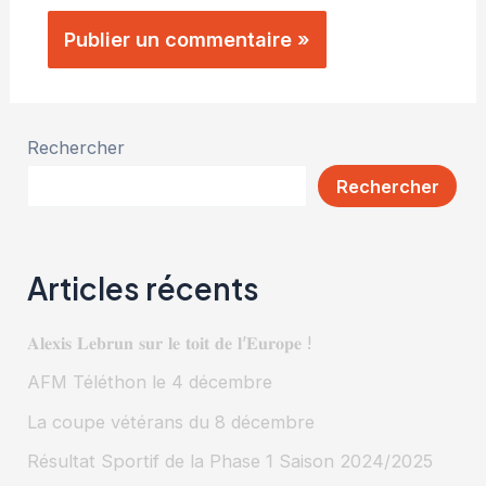
Rechercher
Rechercher
Articles récents
𝐀𝐥𝐞𝐱𝐢𝐬 𝐋𝐞𝐛𝐫𝐮𝐧 𝐬𝐮𝐫 𝐥𝐞 𝐭𝐨𝐢𝐭 𝐝𝐞 𝐥’𝐄𝐮𝐫𝐨𝐩𝐞 !
AFM Téléthon le 4 décembre
La coupe vétérans du 8 décembre
Résultat Sportif de la Phase 1 Saison 2024/2025