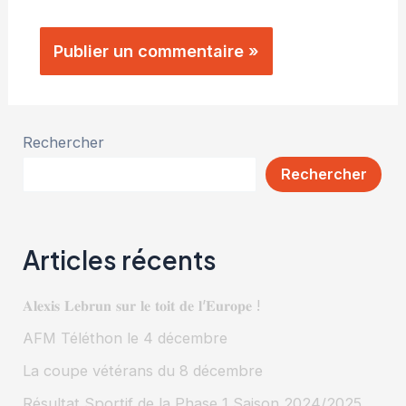
Rechercher
Rechercher
Articles récents
𝐀𝐥𝐞𝐱𝐢𝐬 𝐋𝐞𝐛𝐫𝐮𝐧 𝐬𝐮𝐫 𝐥𝐞 𝐭𝐨𝐢𝐭 𝐝𝐞 𝐥’𝐄𝐮𝐫𝐨𝐩𝐞 !
AFM Téléthon le 4 décembre
La coupe vétérans du 8 décembre
Résultat Sportif de la Phase 1 Saison 2024/2025